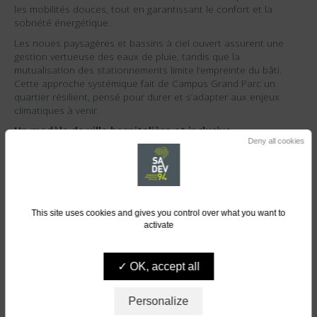
les mobilités douces, tout en garantissant le confort et la
sobriété énergétique.
Les noues paysagères et bassins à ciel ouvert assurent une
gestion vertueuse des eaux de pluie, tandis que la
mutualisation des stationnements limite l’empreinte du bâti.
Cette approche systémique fait de Campus Grand Parc un
quartier résilient, pensé pour durer et s’adapter aux enjeux
climatiques à venir.
Un modèle de ville hospitalière et inclusive
Deny all cookies
Campus Grand Parc ne se contente pas d’accueillir la recherche
médicale : il en transpose les valeurs au cœur de la fabrique
urbaine. En plaçant la santé, la biodiversité et le bien-être au
centre de la conception, le projet propose une nouvelle
manière de « soigner la ville ». Les logements réhabilités du
This site uses cookies and gives you control over what you want to
quartier Alexandre-Dumas, la mixité des fonctions, les
activate
circulations douces et les espaces publics végétalisés créent un
cadre de vie harmonieux et inclusif, à l’image d’une ville qui
prend soin de ses habitants comme de son environnement.
OK, accept all
Personalize