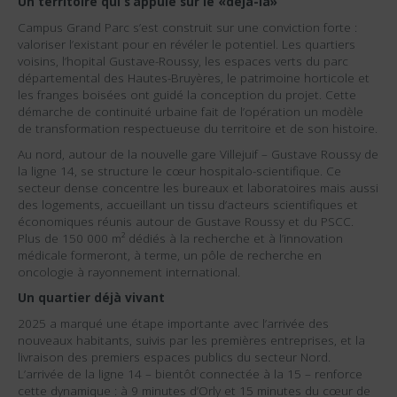
Un territoire qui s’appuie sur le «déjà-là»
Campus Grand Parc s’est construit sur une conviction forte :
valoriser l’existant pour en révéler le potentiel. Les quartiers
voisins, l’hopital Gustave-Roussy, les espaces verts du parc
départemental des Hautes-Bruyères, le patrimoine horticole et
les franges boisées ont guidé la conception du projet. Cette
démarche de continuité urbaine fait de l’opération un modèle
de transformation respectueuse du territoire et de son histoire.
Au nord, autour de la nouvelle gare Villejuif – Gustave Roussy de
la ligne 14, se structure le cœur hospitalo-scientifique. Ce
secteur dense concentre les bureaux et laboratoires mais aussi
des logements, accueillant un tissu d’acteurs scientifiques et
économiques réunis autour de Gustave Roussy et du PSCC.
Plus de 150 000 m² dédiés à la recherche et à l’innovation
médicale formeront, à terme, un pôle de recherche en
oncologie à rayonnement international.
Un quartier déjà vivant
2025 a marqué une étape importante avec l’arrivée des
nouveaux habitants, suivis par les premières entreprises, et la
livraison des premiers espaces publics du secteur Nord.
L’arrivée de la ligne 14 – bientôt connectée à la 15 – renforce
cette dynamique : à 9 minutes d’Orly et 15 minutes du cœur de