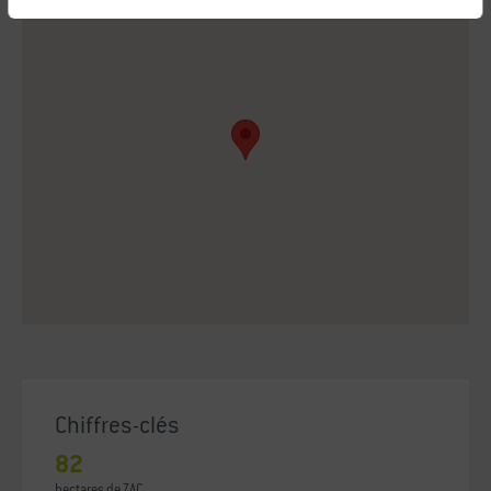
Chiffres-clés
82
hectares de ZAC