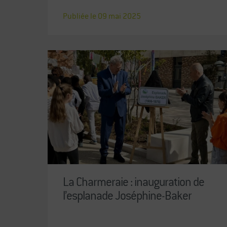
Publiée le
09
mai
2025
La Charmeraie : inauguration de
l’esplanade Joséphine-Baker