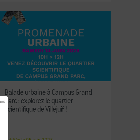
Balade urbaine à Campus Grand
Parc : explorez le quartier
ies
scientifique de Villejuif !
Publiée le
05
juin
2025