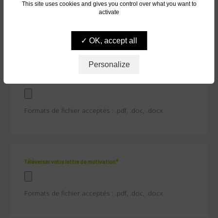
This site uses cookies and gives you control over what you want to
activate
OK, accept all
Personalize
Téléverser votre CV*
Formats de fichier acceptés : .pdf, .doc, .docx
Téléverser votre lettre de motivation*
Formats de fichier acceptés : .pdf, .doc, .docx