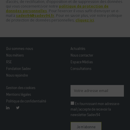
d’accès, de rectification, d’opposition et de suppression des données
qui vous concernent (voir notre
politique de protection de
données personnelles
. Pour l’exercer il vous suffit d’envoyer un e-
mail à
sadev94@sadev94.fr
. Pour en savoir plus, voir notre politique
de protection de données personnelles,
cliquez ici
.
Qui sommes-nous
Actualités
Nos métiers
Nous contacter
RSE
Espace Médias
Fondation Sadev
Consultations
Nous rejoindre
Gestion des cookies
Mentions légales
Politique de confidentialité
En fournissant mon adresse e-
mail j'accepte de recevoir la
newsletter Sadev94
Veuillez laisser ce champ vide.