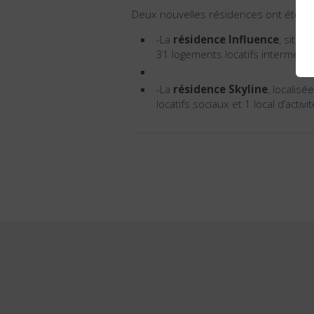
Deux nouvelles résidences ont été in
-La
résidence Influence
, situé
31 logements locatifs intermédiai
-La
résidence Skyline
, localis
locatifs sociaux et 1 local d’activit