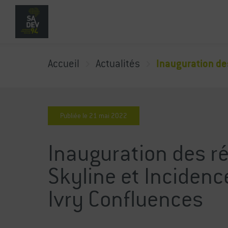
Accueil
Actualités
Inauguration des
Publiée le
21
mai
2022
Inauguration des r
Skyline et Incidenc
Ivry Confluences