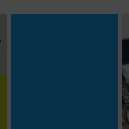
Publiée le
21
janvier
2026
En vidéo : découvrez la
déconstruction du centre
commercial Boissy2 à Boissy-
Saint-Léger