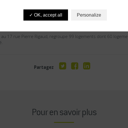
augurées :
OK, accept all
Personalize
e au 122 boulevard Paul Vaillant Couturier, comprend 144 logeme
res, 27 logements locatifs sociaux et 3 locaux d’activité.
ée au 17 rue Pierre Rigaud, regroupe 99 logements dont 60 logem
é.
Partagez
Pour en savoir plus