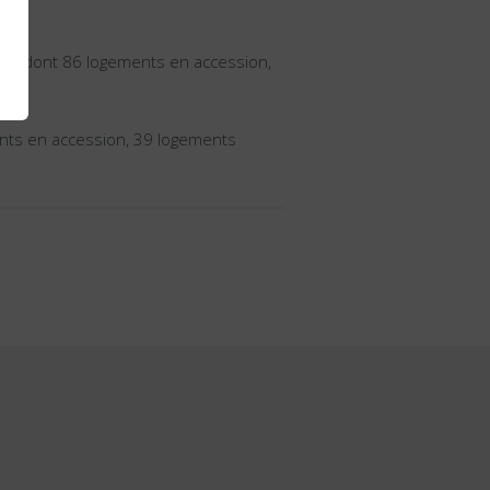
nts dont 86 logements en accession,
ents en accession, 39 logements