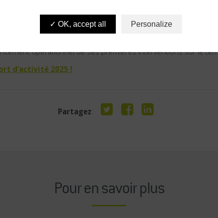
nce et ambition. Les enjeux de transition écologique, de produc
e de vie sont plus que jamais au cœur de son action.
OK, accept all
Personalize
rque également une étape importante avec l’intégration, pour la prem
24 et adossée aux moyens techniques et humains de Sadev 94, ce
ncement opérationnel de ses premières interventions sur le terri
rt d’activité 2025 !
Partagez
Pour en savoir plus