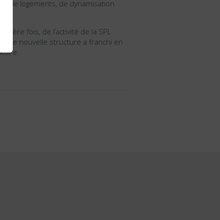
tion de logements, de dynamisation
ière fois, de l’activité de la SPL
tte nouvelle structure a franchi en
toire.