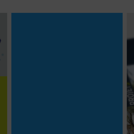
Publiée le
21
janvier
2026
En vidéo : découvrez la
déconstruction du centre
commercial Boissy2 à Boissy-
Saint-Léger