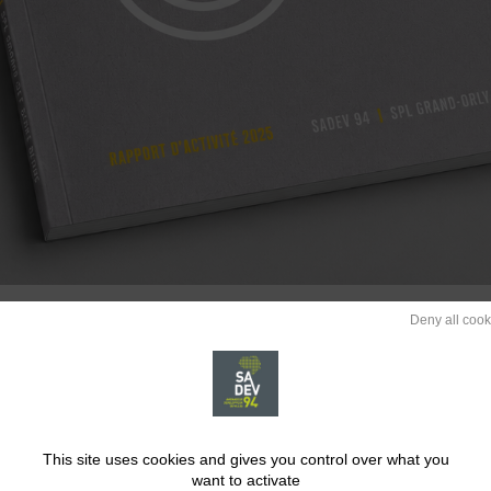
Deny all cook
é 2025, reflet d’une année particulièrement dense, marquée par l
toires accompagnés.
This site uses cookies and gives you control over what you
, l’année 2025 a confirmé la capacité de la société à conduire
want to activate