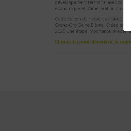
développement territorial avec consta
économique et d’amélioration du cadr
Cette édition du rapport d’activité ma
Grand-Orly Seine Bièvre. Créée en 20
2025 une étape importante, avec le la
Cliquez ici pour découvrir le rappo