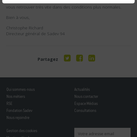
Nous vous remercions de votre compréhension et espérons
vous retrouver très vite dans des conditions plus normales.
Bien à vous,
Christophe Richard
Directeur général de Sadev 94
Partagez
Qui sommes-nous
Actualités
Nos métiers
Nous contacter
RSE
Espace Médias
Fondation Sadev
Consultations
Nous rejoindre
Gestion des cookies