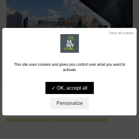
Deny all cookies
This site uses cookies and gives you control over what you want to
activate
OK, accept all
L’
Établissement Public Territorial
12 Grand
–
Orly Seine Bièvre et
la Ville d’Arcueil ont désigné le
Personalize
Groupement conduit par Sadev 94
pour conduire l
’étude
urbaine sur le secteur «
4 chemins
».
Cliquez ici pour lire le communiqué de presse