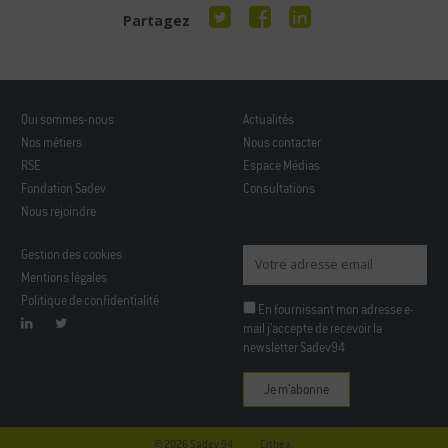
Partagez
Qui sommes-nous
Actualités
Nos métiers
Nous contacter
RSE
Espace Médias
Fondation Sadev
Consultations
Nous rejoindre
Gestion des cookies
Mentions légales
Politique de confidentialité
En fournissant mon adresse e-
mail j'accepte de recevoir la
newsletter Sadev94
Veuillez laisser ce champ vide.
© 2026 Sadev 94 .
Cithéa.